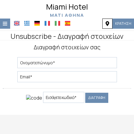
Miami Hotel
ΜΆΤΙ ΑΘΉΝΑ
≡
ΚΡΆΤΗΣΗ
Αρχική
Unsubscribe - Διαγραφή στοιχείων
Διαγραφή στοιχείων σας
Τοποθεσία
Διαμονή
Παροχές
Φωτογραφίες
Ζήτηση
ΔΙΑΓΡΑΦΉ
Επικοινωνία