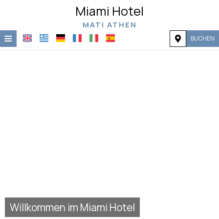
Miami Hotel
MATI ATHEN
≡
BUCHEN
Startseite
Lage
Unterkunft
Einrichtungen
Galerie
Nachfrage
Kontakt
Willkommen im Miami Hotel